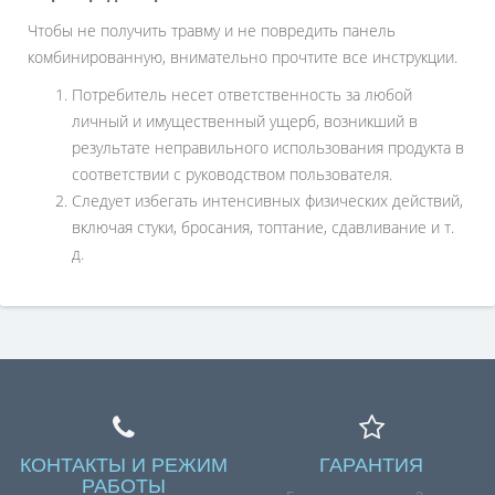
Чтобы не получить травму и не повредить панель
комбинированную, внимательно прочтите все инструкции.
Потребитель несет ответственность за любой
личный и имущественный ущерб, возникший в
результате неправильного использования продукта в
соответствии с руководством пользователя.
Следует избегать интенсивных физических действий,
включая стуки, бросания, топтание, сдавливание и т.
д.
КОНТАКТЫ И РЕЖИМ
ГАРАНТИЯ
РАБОТЫ