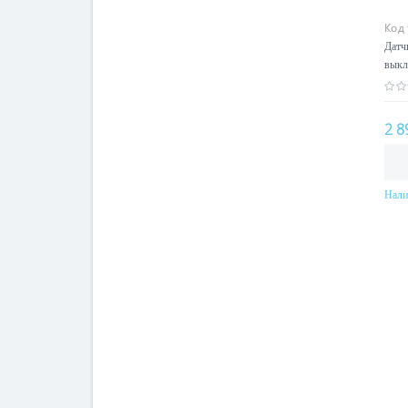
Код
Датч
выкл
2 8
Нали