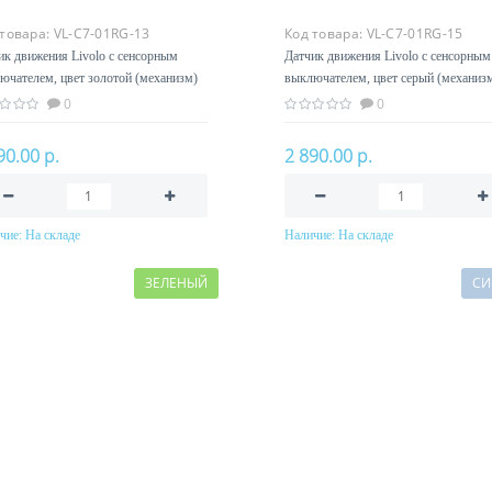
 товара:
VL-C7-01RG-13
Код товара:
VL-C7-01RG-15
ик движения Livolo с сенсорным
Датчик движения Livolo с сенсорным
ючателем, цвет золотой (механизм)
выключателем, цвет серый (механиз
0
0
90.00 р.
2 890.00 р.
чие:
На складе
Наличие:
На складе
В корзину
В корзину
ЗЕЛЕНЫЙ
СИ