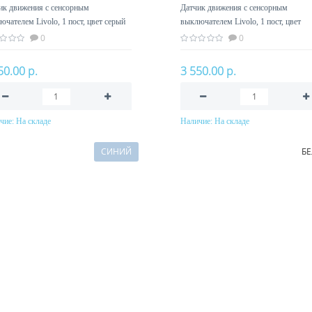
ик движения с сенсорным
Датчик движения с сенсорным
ючателем Livolo, 1 пост, цвет серый
выключателем Livolo, 1 пост, цвет
розовый
0
0
50.00 р.
3 550.00 р.
чие:
На складе
Наличие:
На складе
В корзину
В корзину
СИНИЙ
Б