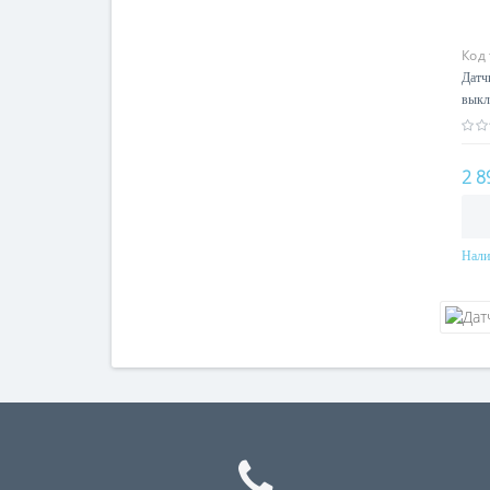
Код
Датч
выкл
2 8
Нали