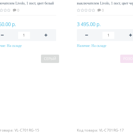
ючателем Livolo, 1 пост, цвет белый
выключателем Livolo, 1 пост, цвет ч
0
0
60.00 р.
3 495.00 р.
чие:
На складе
Наличие:
На складе
В корзину
В корзину
СЕРЫЙ
РОЗ
 товара:
VL-C701RG-15
Код товара:
VL-C701RG-17