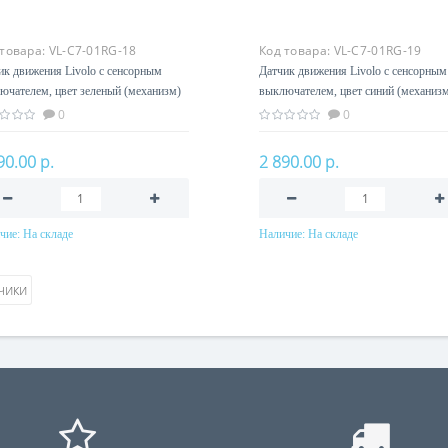
 товара:
VL-C7-01RG-18
Код товара:
VL-C7-01RG-19
ик движения Livolo с сенсорным
Датчик движения Livolo с сенсорным
ючателем, цвет зеленый (механизм)
выключателем, цвет синий (механиз
0
0
90.00 р.
2 890.00 р.
чие:
На складе
Наличие:
На складе
В корзину
В корзину