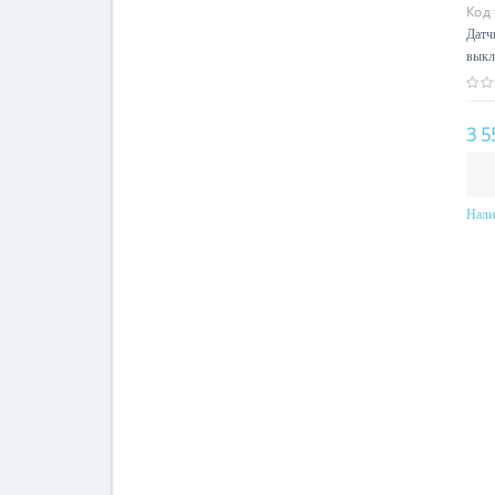
Код
Датч
выкл
3 5
Нали