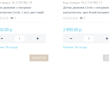
 товара:
VL-C701RG-19
Код товара:
VL-C7-01RG-11
ик движения с сенсорным
Датчик движения Livolo с сенсорным
ючателем Livolo, 1 пост, цвет синий
выключателем, цвет белый (механиз
0
0
50.00 р.
2 890.00 р.
чие:
На складе
Наличие:
На складе
В корзину
В корзину
ЗОЛОТОЙ
С