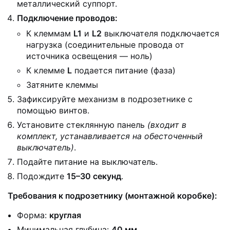
металлический суппорт.
Подключение проводов:
К клеммам
L1
и
L2
выключателя подключается
нагрузка (соединительные провода от
источника освещения — ноль)
К клемме
L
подается питание (фаза)
Затяните клеммы
Зафиксируйте механизм в подрозетнике с
помощью винтов.
Установите стеклянную панель
(входит в
комплект, устанавливается на обесточенный
выключатель)
.
Подайте питание на выключатель.
Подождите
15–30 секунд
.
Требования к подрозетнику (монтажной коробке):
Форма:
круглая
Минимальная глубина:
40 мм