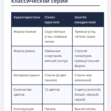
классической серии
Характеристика
Classic
Quardo
(круглая)
(квадратная)
Форма панели
Скруглённые
Прямые углы,
углы, плавные
чёткие грани
линии
Форма рамки
Овальные
Строгая
очертания,
геометрия,
мягкий контур
прямоугольная
форма
Материал рамки
Стекло (в цвет
Стекло или
панели)
алюминий
Количество
12 цветов
4 цвета (золотой,
цветов
белый, чёрный,
серый)
Конструкция
Панель
Выключатель