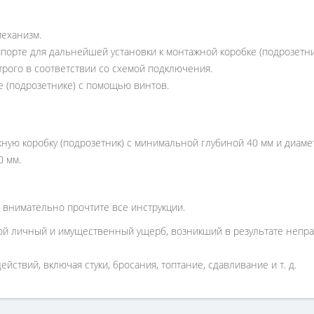
механизм.
порте для дальнейшей установки к монтажной коробке (подрозетни
рого в соответствии со схемой подключения.
е (подрозетнике) с помощью винтов.
ную коробку (подрозетник) с минимальной глубиной 40 мм и диам
0 мм.
 внимательно прочтите все инструкции.
ой личный и имущественный ущерб, возникший в результате непра
йствий, включая стуки, бросания, топтание, сдавливание и т. д.