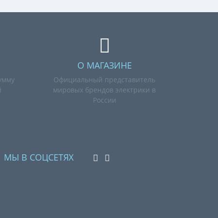
О МАГАЗИНЕ
умму
Официальный представитель
й
мировых брендов электрики в
России
МЫ В СОЦСЕТЯХ